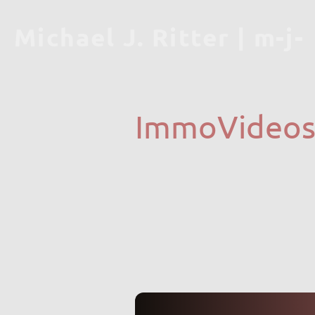
Michael J. Ritter | m-j-
r
ImmoVideos 