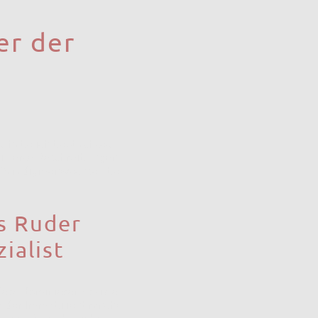
er der
, habe ich beobachtet,
illierte Beschreibungen
n Paradigmenwechsel, bei
s Ruder
ialist
deos dominieren soziale
r der Immobilienbranche
ng in Betracht ziehen.