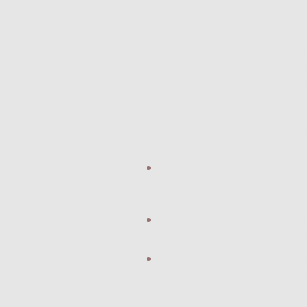
Reine Fotos, so schön sie auch sei
oft nicht vollständig einfangen.
Hier setzen Immobilienvideos an. Si
durch die Räume zu bewegen, Detail
und seine Umgebung zu entwickeln. 
Engagement der Interessenten. Ich s
besseren Preisen verkaufen wollen.
Die unschlagbaren Vorteile von I
Steigerung der Online-Sichtb
bevorzugt werden, was zu ein
qualifizierte Leads für Sie.
Erhöhte Glaubwürdigkeit:
Pr
neuesten Stand der Technik sin
Qualifiziertere Leads:
Meine 
informiert und ernsthafter an 
Abschlüssen führt.