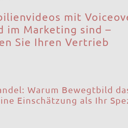
lienvideos mit Voiceov
 im Marketing sind –
en Sie Ihren Vertrieb
 denn je. Doch während sich die Technologie rasant entwickelt
 hinterherhinken. Lange Zeit waren hochwertige Fotos und deta
u Ende. Ich bin fest davon überzeugt: Wir erleben gerade eine
ein Nice-to-have, sondern eine absolute Notwendigkeit sind.
andel: Warum Bewegtbild da
ne Einschätzung als Ihr Spez
formationen konsumieren, hat sich grundlegend verändert. Vi
st professionelle Netzwerke. Diese Entwicklung macht auch vo
ten sich ein umfassendes Bild machen, bevor sie eine Besichtigu