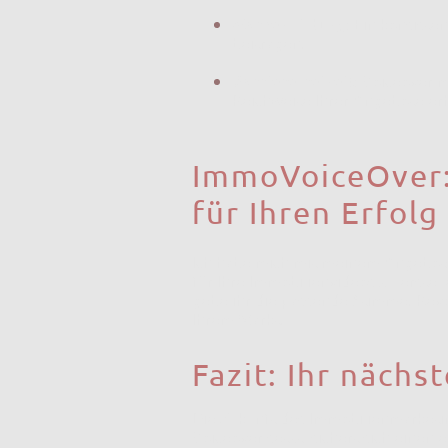
Markenbildung:
Ein konsisten
beitragen.
Barrierefreiheit:
Voiceover m
Reichweite Ihrer Angebote er
ImmoVoiceOver: 
für Ihren Erfolg
Ich habe mich mit meinem Angebotsb
für Ihre Immobilienvideos zu erstell
gebe ihr die passende Stimme. Revol
Ihrem Markt.
Fazit: Ihr nächst
Die Zukunft des Immobilienmarketin
Voiceover setzt, sichert sich einen