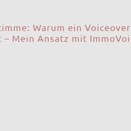
os können Geschichten erzählen und Emotionen wecken, die w
der leisten können. Ich unterstütze Sie dabei, diese Geschichte
Stimme: Warum ein Voiceover
t – Mein Ansatz mit ImmoVo
it einem professionellen Voiceover ist hervorragend. Der Voice
kmale hervor, erklärt Hintergründe und kann eine emotionale V
eigert. Eine professionelle Stimme, wie ich sie Ihnen durch mein
iete, vermittelt Kompetenz und Vertrauen und sorgt dafür, d
mal ankommen – direkt aus meiner Hand.
iceovers, wie ich sie für Sie realisiere mit ImmoVoiceOver:
mme lenkt die Aufmerksamkeit auf das Wesentliche und verhin
ert.
gut gewählte Stimme kann die Stimmung des Videos verstärke
ufentscheidung maßgeblich beeinflusst.