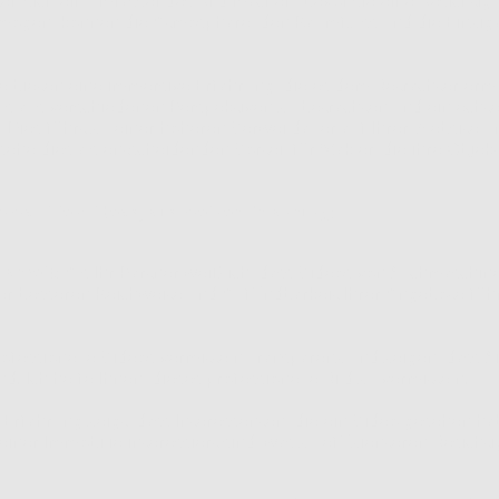
n mögen, können die Atmosphäre, den Raumfluss und die Einziga
e bieten eine immersive Erfahrung, die es dem Betrachter ermögl
s aus verschiedenen Perspektiven zu betrachten und ein echte
Dies führt zu einer höheren Verweildauer auf Ihrer Website u
ehe dies als entscheidenden Vorteil für Makler, die ihre Objek
mmobilienvideos, aus meiner Erfahrung:
arkeit:
Als Ihr Partner weiß ich, dass Videos von Suchmaschin
er besseren Reichweite und Auffindbarkeit Ihrer Angebote füh
ofessionelle Videos vermitteln Transparenz und zeigen, dass S
d. Ich helfe Ihnen, dieses professionelle Bild zu vermitteln.
Erfahrung zeigt, dass Interessenten, die ein Video gesehen hab
einer Immobilie interessiert sind, was zu effizienteren Besich