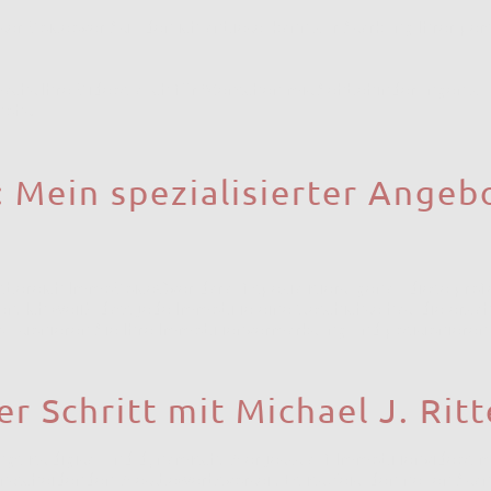
ter Voiceover-Stil, den ich anbiete, kann zur Stärkung Ihrer pe
acht Ihre Videos auch für Menschen mit Sehbehinderungen zug
höht.
Mein spezialisierter Angeb
ereich ImmoVoiceOver darauf spezialisiert, genau diese prof
en. Ich weiß, dass jede Immobilie eine Geschichte hat, die erzäh
utionieren Sie Ihre Immobilienvermarktung und positionieren Si
er Schritt mit Michael J. Ritte
gs ist digital und dynamisch. Wer jetzt auf Immobilienvideos m
 entscheidenden Wettbewerbsvorteil. Es ist Zeit, den neuen Sta