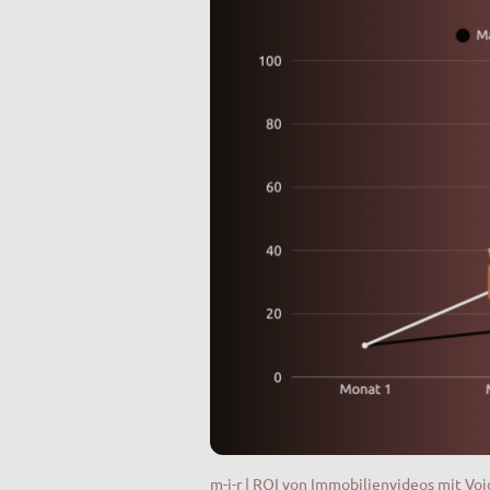
m-j-r | ROI von Immobilienvideos mit Vo