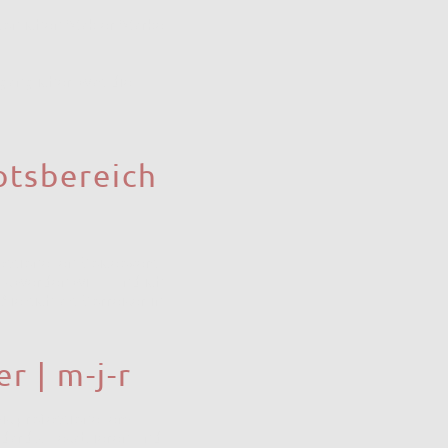
rsönlichen Makler-Marke
änglicher, was die
otsbereich
essionellen Voiceovers
lt werden will – und ich
e sich als Vorreiter in
r | m-j-r
it professionellem
ndard zu etablieren und