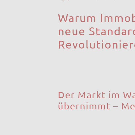
Warum Immobi
neue Standard
Revolutionier
Der Immobilienmarkt ist dynamischer
wie viele Marketingstrategien noch
das A und O. Doch diese Ära geht z
dem Immobilienvideos nicht länger 
Der Markt im W
übernimmt – Mei
Die Art und Weise, wie Menschen In
Medien, Nachrichtenseiten und selb
nicht halt. Potenzielle Käufer möch