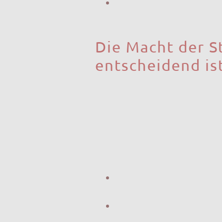
Emotionale Verbindung:
Vide
hinausgehen, was statische Bil
Die Macht der 
entscheidend is
Ein Video ist gut, aber ein Video m
durch das Video, hebt wichtige Mer
die das Kaufinteresse signifikant st
Angebotsbereich ImmoVoiceOver anb
Ihrer Immobilienpräsentation opti
Vorteile eines professionellen Vo
Klarheit und Fokus:
Meine Sti
Betrachter sich in Details verli
Emotionale Ansprache:
Eine 
Emotionen wecken, was die Ka