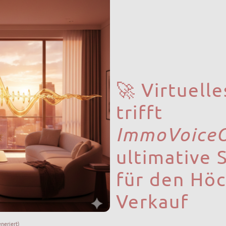
🚀 Virtuell
trifft
ImmoVoice
ultimative 
für den Höc
Verkauf
eneriert)