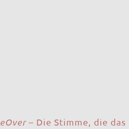
nd dramatisch und durch Marktanalysen klar belegt:
kaufspreises:
Studien belegen, dass professionell
gestagte
Imm
der wahrgenommene Wert der Immobilie signifikant steigt. In vie
%
über dem ursprünglich geschätzten Marktwert.
ermarktungszeit (Time on Market) kann sich laut Studien um
b
ch bis zu
73% schneller
als normale Objekte.
uelles Staging verwandelt ein unpersönliches Objekt in ein
erl
 sich das Leben in diesen Räumen vorzustellen – der wichtigste
tät:
Anstatt 4.000 € bis 8.000 € für Mietmöbel und Logistik au
nimal. Sie können verschiedene Stile testen und zielgruppenge
 Möbelstück bewegt werden muss.
er Immobilie. Aber das Potenzial allein reicht nicht aus, um de
sche Führung
.
eOver
– Die Stimme, die das