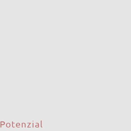
obilien oft
höhere
len Fällen liegt die
is zu 63%
reduzieren.
ebbares Zuhause
. Es
 Schritt zur
szugeben, sind die
recht anpassen, ohne
n absoluten Höchstpreis
 Potenzial