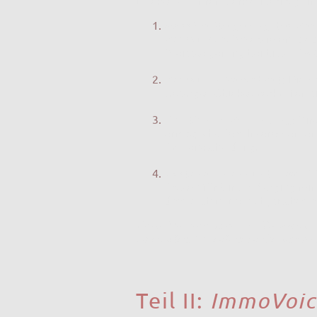
Effekte auf Ihren Verkaufserfolg si
Massive Steigerung des Ver
Verkaufspreise
erzielen, da 
Preissteigerung bei bis zu
15
Verkauf in Rekordzeit:
Die V
Gestagte Objekte verkaufen si
Emotionale Verbindung:
Virt
ermöglicht dem Interessenten,
Kaufentscheidung.
Kosteneffizienz und Flexibili
Kosten für Virtual Staging mi
dass auch nur ein physisches
Virtual Staging zeigt das
Potenzial
d
zu erzielen. Es fehlt noch die
akusti
ImmoVoic
Teil II: