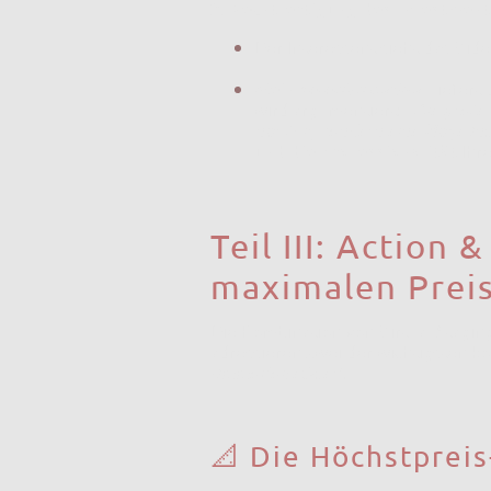
3. Rechtfertigung des Investment
Der Interessent sieht das Vide
Mein
ImmoVoiceOver
liefert
wird argumentiert: „
Die profes
nur fair, sondern eine kluge Inv
und die Professionalität
Ihre
Teil III: Action
maximalen Prei
Die Kombination von Virtual Stagi
adressieren zwei der wichtigsten k
(
ImmoVoiceOver
).
📐 Die Höchstpreis