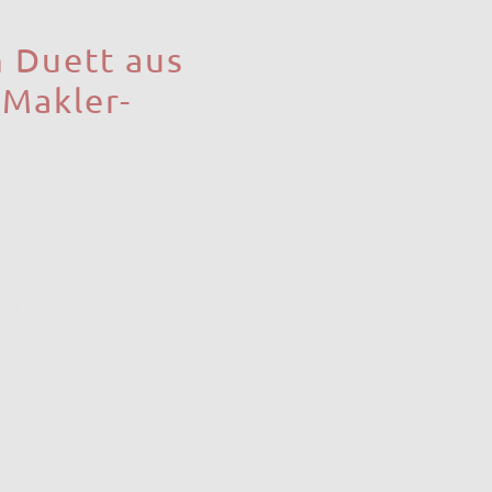
 Duett aus
 Makler-
äre Fotos und ein
d heute anspruchsvoller,
Kopf, sondern mit dem
 emotional, die
uflösen möchte:
iderstehliches Zuhause,