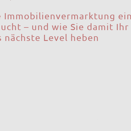
Immobilienvermarktung ein
ucht – und wie Sie damit Ihr
s nächste Level heben
ch radikal gewandelt. Die Zeiten, in denen ein paar unspektakul
eise zu erzielen, sind endgültig vorbei. Ihre Interessenten sin
ordernder. Sie entscheiden nicht mehr in erster Linie mit dem 
 meiner täglichen Arbeit immer wieder sehe:
Der Kaufimpuls ist
r einer Herausforderung, die ich für Sie in diesem Blog-Post a
stehende Immobilie, die keine Emotionen weckt, in ein unw
Kauf auslöst?