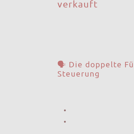
verkauft
Virtual Staging löst das
visuelle
Prob
Szene? Wer spricht die unausgespr
Hier kommt
ImmoVoiceOver
ins Sp
auditiven Turbokompressor
für Ih
🗣️ Die doppelte F
Steuerung
Sehen Sie das virtuelle Staging-Vi
Super-Team
:
Virtual Staging:
Visualisiert 
ImmoVoiceOver
:
Spricht den 
Preis.