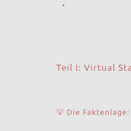
Wie erreiche ich bei dieser
Die Antwort liegt nicht in einer ein
Zusammenspiel aus
Virtual Stagin
Verkaufszahlen explodieren lässt und
Ich zeige Ihnen heute, warum diese 
Höchstpreis-Verkauf.
Teil I: Virtual 
Lassen Sie uns über das Potenzial 
leerer Raum ist für 90% der Interess
weckt keine
Wohn
-Emotionen. Hier 
Vermarktung sehe.
💡 Die Faktenlage:
Virtual Staging ist die digitale Ver