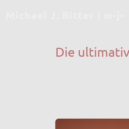
Michael J. Ritter | m-j-
r
Die ultimati