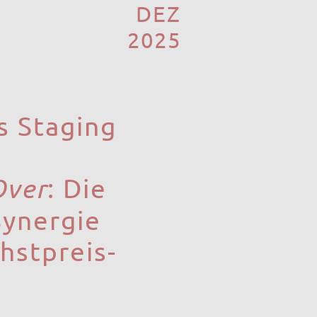
DEZ
2025
es Staging
Over
: Die
Synergie
hstpreis-