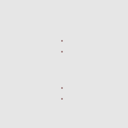
In einem Höchstpreis-Verkaufsvideo
warum
er diesen Raum jetzt kaufe
Die 3 unschlagbaren Synergie-Eff
1. Fokus-Lenkung (Der "Spotlight-
Das Auge wird von den wunder
Mein
ImmoVoiceOver
-Skript
Vorteile
, die das Auge vielle
handverlesenen Eichenparkettd
2. Emotionale Verankerung (Der "
Virtual Staging zeigt einen m
Das
ImmoVoiceOver
nutzt ge
zu versetzen. Sätze wie: „
Stel
Morgen das Licht des Südbalk
eine
Notwendigkeit
.