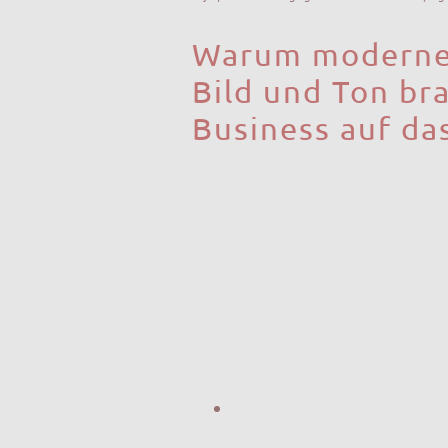
Warum moderne 
Bild und Ton bra
Business auf da
Liebe Immobilienprofis,
Wir sind uns einig: Der Markt hat si
Standard-Exposé reichten, um Top-Pr
digitaler und vor allem emotional f
Bauch. Das ist der Kern, den ich in
Rechtfertigung ist logisch
.
Genau deshalb steht Ihr Geschäft vo
Wie verwandle ich eine leer
das sofort den Wunsch nach 