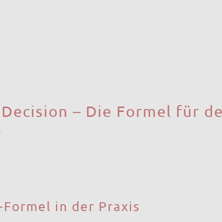
-Preises (Der "ROI-Anker"):
o und denkt: "Das ist schön, aber ist es den Preis wert?"
 die Antwort
vor
der Frage. Die Stimme verankert den hohen Pr
sionelle und zukunftsorientierte Präsentation dieser Immobilie ze
estition in ein Lifestyle-Upgrade ist.“
Die akustische Führung ve
r Vermarktung mit.
 & Decision – Die Formel für d
s
ng und ImmoVoiceOver ist die Quintessenz modernen Immobilie
ognitiven Prozesse beim Kauf: Die
Visualisierung
(Virtual Stag
-Formel in der Praxis