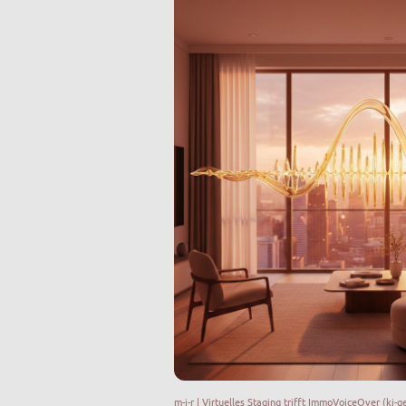
m-j-r |
Virtuelles Staging trifft ImmoVoiceOver
(ki-g