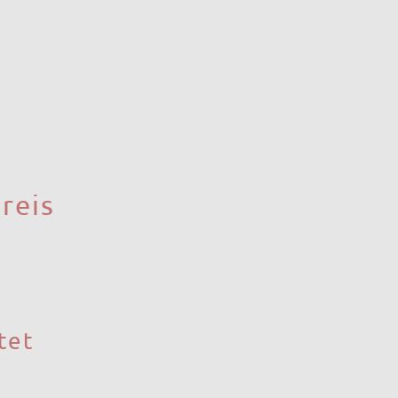
derung?
ergie
. Es ist das
ührung), das Ihre
e Marktstandard für den
Preis
obilien schlummert. Ein
irkt kalt, klein und
 der visuellen
tet
zeitsparender. Die