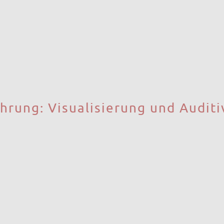
lem. Es erschafft eine traumhafte Szene. Aber wer führt den I
ochenen Wünsche, die emotionalen Trigger und die
Mehrwert-
iel. Ich positioniere diesen spezialisierten Angebotsbereich me
r Virtual Staging-Video.
ührung: Visualisierung und Auditi
deo und das
ImmoVoiceOver
nicht als zwei separate Komponenten
den Traum, schafft
Desire
und macht den Raum begreifbar.
Traum an, steuert die Kaufimpulse und liefert die
logische Be