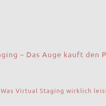
 emotionalen Aufladung gleichzeitig die maximale Preisfor
zelnen Technologie, sondern in einer perfekt orchestrierten
Syn
g
(der visuellen Führung) und
ImmoVoiceOver
(der auditiven F
 Sie als Marktführer positioniert.
Kombination nicht nur ein "nice-to-have" ist, sondern der neu
Staging – Das Auge kauft den 
sprechen, das in leerstehenden oder unpassend möblierten Imm
enten eine leere Leinwand ohne jegliche Vorstellungskraft. Er w
setzt Virtual Staging an, das ich als absoluten Game-Changer in
 Was Virtual Staging wirklich leis
sion des Home Staging und dabei deutlich kosteneffizienter und 